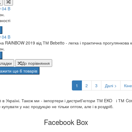
 04 B
рн.
вності
 04 B
а RAINBOW 2019 від ТМ Bebetto - легка і практична прогулянкова ко
рн.
кладки
До порівняння
ажити ще 6 товарів
1
2
3
Далі >
Кін
o в Україні. Також ми - імпортери і дистриб'ютори ТМ EKO і ТМ Co
упувати у нас продукцію не тільки оптом, але і в роздріб.
Facebook Box