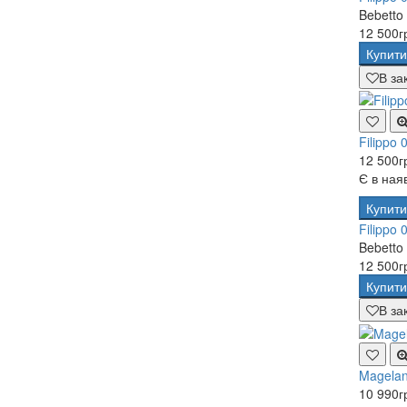
Bebetto
12 500г
Купити
В за
Filippo 
12 500г
Є в ная
Купити
Filippo 
Bebetto
12 500г
Купити
В за
Magelan
10 990г