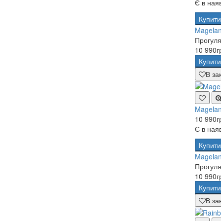
Є в ная
Купити
Magelan
Прогулян
10 990г
Купити
В за
Magelan
10 990г
Є в ная
Купити
Magelan
Прогулян
10 990г
Купити
В за