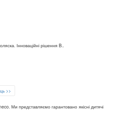
ляска. Інноваційні рішення B..
ець >>
neco. Ми представляємо гарантовано якісні дитячі