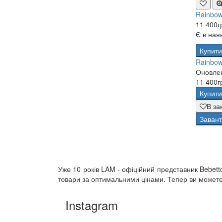
Rainbow
11 400г
Є в ная
Купити
Rainbow
Оновлен
11 400г
Купити
В за
Завант
Уже 10 років LAM - офіційний представник Bebett
товари за оптимальними цінами. Тепер ви можете к
Instagram