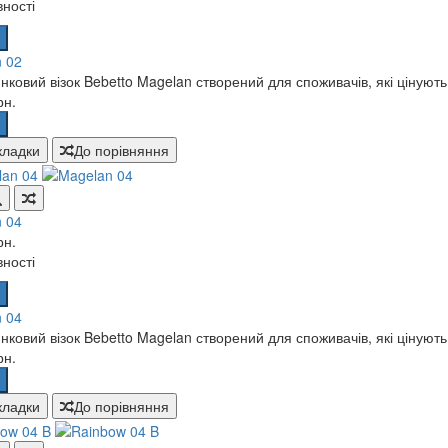
вності
 02
ковий візок Bebetto Magelan створений для споживачів, які цінують н
рн.
кладки
До порівняння
 04
рн.
вності
 04
ковий візок Bebetto Magelan створений для споживачів, які цінують н
рн.
кладки
До порівняння