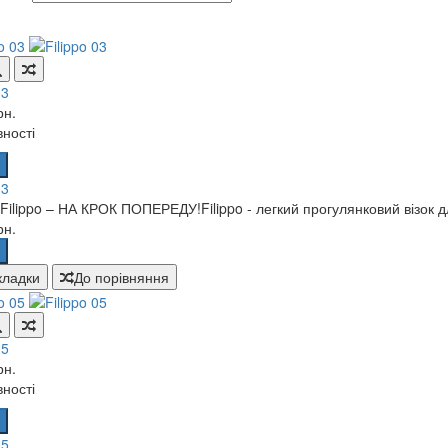
03
рн.
вності
03
 Filippo – НА КРОК ПОПЕРЕДУ!Filippo - легкий прогулянковий візок дл
рн.
кладки
До порівняння
05
рн.
вності
05