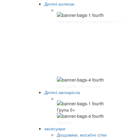
Дитячі коляски
Преміум Клас Універсальні 2 в 1
Для двійні та погодок
Дитячі автокрісла
Група 0+
Група 3
аксесуари
Дощовики, москітні сітки