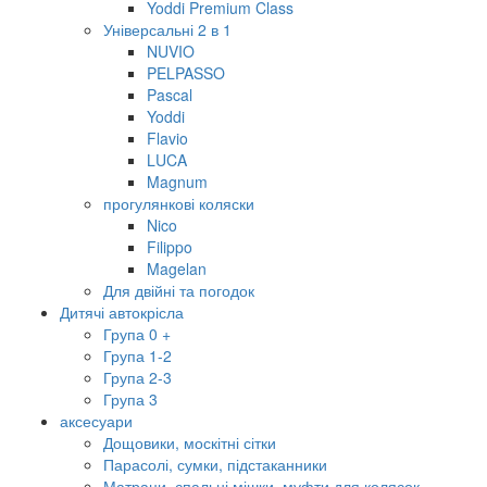
Yoddi Premium Class
Універсальні 2 в 1
NUVIO
PELPASSO
Pascal
Yoddi
Flavio
LUCA
Magnum
прогулянкові коляски
Nico
Filippo
Magelan
Для двійні та погодок
Дитячі автокрісла
Група 0 +
Група 1-2
Група 2-3
Група 3
аксесуари
Дощовики, москітні сітки
Парасолі, сумки, підстаканники
Матраци, спальні мішки, муфти для колясок