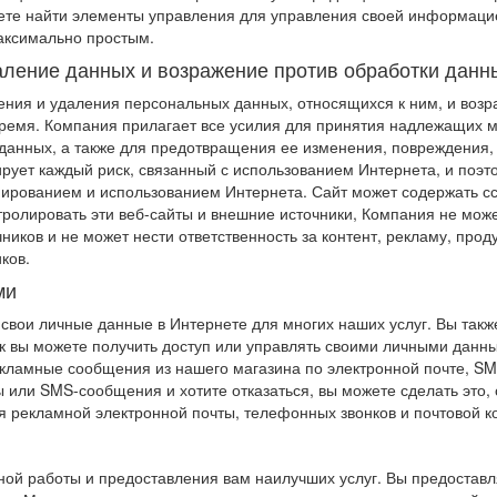
жете найти элементы управления для управления своей информац
максимально простым.
даление данных и возражение против обработки данн
ния и удаления персональных данных, относящихся к ним, и возра
ремя. Компания прилагает все усилия для принятия надлежащих 
данных, а также для предотвращения ее изменения, повреждения, 
рует каждый риск, связанный с использованием Интернета, и поэ
ированием и использованием Интернета. Сайт может содержать ссы
тролировать эти веб-сайты и внешние источники, Компания не може
ников и не может нести ответственность за контент, рекламу, про
ков.
ми
свои личные данные в Интернете для многих наших услуг. Вы так
 вы можете получить доступ или управлять своими личными данными
екламные сообщения из нашего магазина по электронной почте, SM
или SMS-сообщения и хотите отказаться, вы можете сделать это, 
я рекламной электронной почты, телефонных звонков и почтовой 
ой работы и предоставления вам наилучших услуг. Вы предоставл