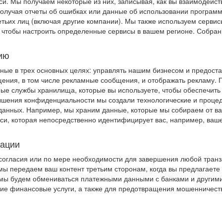
си. Мы получаем некоторые из них, записывая, как вы взаимодейс
е получая отчеты об ошибках или данные об использовании програ
етьих лиц (включая другие компании). Мы также используем серви
 чтобы настроить определенные сервисы в вашем регионе. Собран
ию
ые в трех основных целях: управлять нашим бизнесом и предостав
щения, в том числе рекламные сообщения, и отображать рекламу.
ные службы хранилища, которые вы используете, чтобы обеспечить
шения конфиденциальности мы создали технологические и процед
нных. Например, мы храним данные, которые мы собираем от вас,
си, которая непосредственно идентифицирует вас, например, ваше
мации
огласия или по мере необходимости для завершения любой транза
ы передаем ваш контент третьим сторонам, когда вы предлагаете 
 мы будем обмениваться платежными данными с банками и другим
ие финансовые услуги, а также для предотвращения мошенничест